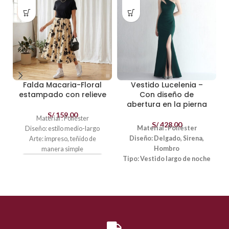
Falda Macaria-Floral
Vestido Lucelenia –
estampado con relieve
Con diseño de
abertura en la pierna
S/
159.00
Material : Poliéster
S/
428.00
Material : Poliéster
Diseño: estilo medio-largo
Diseño: Delgado, Sirena,
Arte: impreso, teñido de
Hombro
manera simple
Tipo: Vestido largo de noche
Video
Estilo: elegante
Peso:
700 gramos