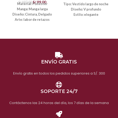
S/
99.00
S/
197.00
Material: Poliéster
Tipo: Vestido largo de noche
Manga: Manga larga
Diseño: V profundo
Diseño: Cintura, Delgado
Estilo: elegante
Arte: labor de retazos
Estilo de patrón: Sólido
Estilo: Sexy
Peso:
1000 gramos
Estilo de patrón: Sólido
Video
Peso:
330 gramos
PRODUCTO EN
PRODUCTO EN
OFERTA NO APLICA
OFERTA, NO APTO
PARA CAMBIOS NI
PARA CAMBIOS Y
REEMBOLSOS
ENVÍO GRATIS
DEVOLUCIONES
Envío gratis en todos los pedidos superiores a S/. 300
SOPORTE 24/7
Contáctenos las 24 horas del día, los 7 días de la semana