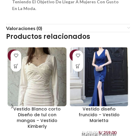
Teniendo El Objetivo De Llegar A Mujeres Con Gusto
En La Moda.
Valoraciones (0)
Productos relacionados
-50%
-41%
-
Vestido Blanco corto
Vestido diseño
Diseño de tul con
fruncido – Vestido
mangas – Vestido
Marietta
Kimberly
S/
259.00
S/
439.00
Material: Poliéster