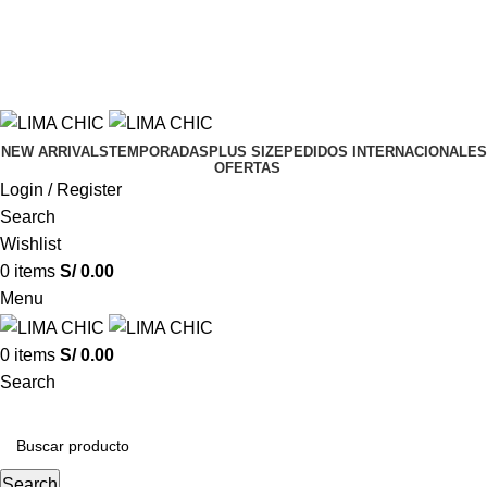
LIMACHIC
por compras desde S/ 200
✦
ENVÍO G
LIMACHIC
por compras desde S/ 200
✦
ENVÍO G
NEW ARRIVALS
TEMPORADAS
PLUS SIZE
PEDIDOS INTERNACIONALES
OFERTAS
Login / Register
Search
Wishlist
0
items
S/
0.00
Menu
0
items
S/
0.00
Search
CATEGORIAS
Search