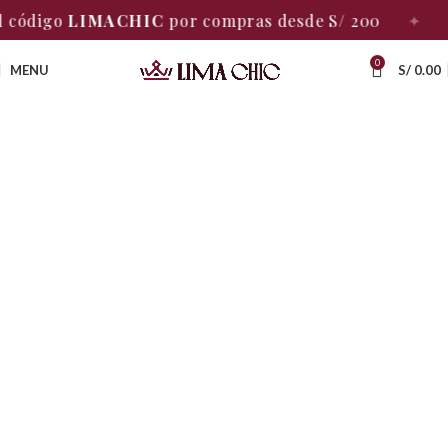
igo
LIMACHIC
por compras desde S/ 200
✦
ENVÍO
0
MENU
S/
0.00