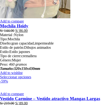
Add to compare
Mochila Heidy
El
El
S/
144.00
S/
86.00
precio
precio
Material :Nylon
original
actual
Tipo:Mochila
era:
es:
Diseño:gran capacidad,impermeable
S/ 144.00.
S/ 86.00.
Estilo de patrón:Dibujos animados
Estilo:Estilo japones
Tipo de cierre:cremallera
Género:Mujer
Peso:
460 gramos
Tamaño:320x150x430mm
Add to wishlist
Este
Seleccionar opciones
producto
-59%
tiene
múltiples
variantes.
Add to compare
Las
Vestido Carmine – Vestido atractivo Mangas Largas
opciones
El
El
S/
219.00
S/
89.00