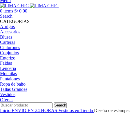
Menu
0
items
S/
0.00
Search
CATEGORIAS
Abrigos
Accesorios
Blusas
Carteras
Cinturones
Conjuntos
Enterizo
Faldas
Lenceria
Mochilas
Pantalones
Ropa de baño
Tallas Grandes
Vestidos
Ofertas
Search
Inicio
ENVÍO EN 24 HORAS
Vestidos en Tienda
Diseño de estampad