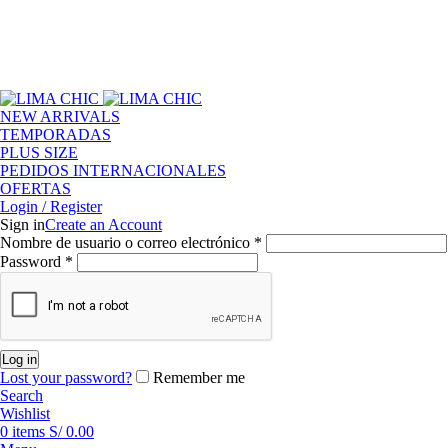
LIMACHIC
por compras desde S/ 200
✦
ENVÍO GR
LIMACHIC
por compras desde S/ 200
✦
ENVÍO GR
NEW ARRIVALS
TEMPORADAS
PLUS SIZE
PEDIDOS INTERNACIONALES
OFERTAS
Login / Register
Sign in
Create an Account
Obligatorio
Nombre de usuario o correo electrónico
*
Obligatorio
Password
*
Log in
Lost your password?
Remember me
Search
Wishlist
0
items
S/
0.00