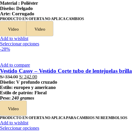
se
precio
precio
Material : Poliéster
pueden
original
actual
Diseño: Delgado
elegir
era:
es:
Arte: Corrugado
en
S/ 219.00.
S/ 89.00.
PRODUCTO EN OFERTA NO APLICA CAMBIOS
la
página
Video
Video
de
Add to wishlist
producto
Este
Seleccionar opciones
producto
-28%
tiene
múltiples
variantes.
Add to compare
Las
Vestido Cassy – Vestido Corte tubo de lentejuelas brilla
opciones
El
El
S/
334.00
S/
242.00
se
precio
precio
Diseño: V profundo cruzado
pueden
original
actual
Estilo: europeo y americano
elegir
era:
es:
Estilo de patrón: Floral
en
S/ 334.00.
S/ 242.00.
Peso:
240 gramos
la
página
Video
de
producto
PRODUCTO EN OFERTA NO APLICA PARA CAMBIOS NI REEMBOLSOS
Add to wishlist
Este
Seleccionar opciones