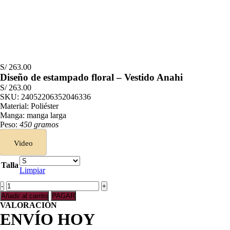
S/
263.00
Diseño de estampado floral – Vestido Anahi
S/
263.00
SKU:
24052206352046336
Material: Poliéster
Manga: manga larga
Peso:
450 gramos
Video
Talla
Limpiar
Diseño
de
Añadir al carrito
PAGAR
estampado
VALORACIÓN
floral
ENVÍO HOY
-