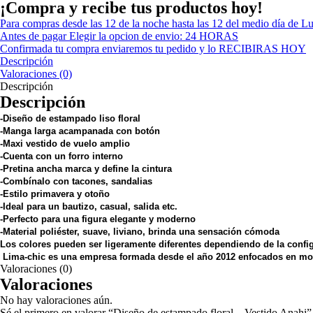
Vestido
¡Compra y recibe tus productos hoy!
Anahi
Para compras desde las 12 de la noche hasta las 12 del medio día de L
cantidad
Antes de pagar Elegir la opcion de envio: 24 HORAS
Confirmada tu compra enviaremos tu pedido y lo RECIBIRAS HOY
Descripción
Valoraciones (0)
Descripción
Descripción
-Diseño de estampado liso floral
-Manga larga acampanada con botón
-Maxi vestido de vuelo amplio
-Cuenta con un forro interno
-Pretina ancha marca y define la cintura
-Combínalo con tacones, sandalias
-Estilo primavera y otoño
-Ideal para un bautizo, casual, salida etc.
-Perfecto para una figura elegante y moderno
-Material poliéster, suave, liviano, brinda una sensación cómoda
Los colores pueden ser ligeramente diferentes dependiendo de la config
Lima-chic es una empresa formada desde el año 2012 enfocados en moda 
Valoraciones (0)
Valoraciones
No hay valoraciones aún.
Sé el primero en valorar “Diseño de estampado floral – Vestido Anahi”