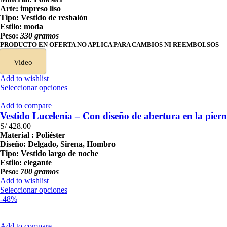
elegir
era:
es:
Arte: impreso liso
en
S/ 457.00.
S/ 299.00.
Tipo: Vestido de resbalón
la
Estilo: moda
página
Peso:
330 gramos
de
PRODUCTO EN OFERTA NO APLICA PARA CAMBIOS NI REEMBOLSOS
producto
Video
Add to wishlist
Este
Seleccionar opciones
producto
tiene
Add to compare
múltiples
Vestido Lucelenia – Con diseño de abertura en la pier
variantes.
S/
428.00
Las
Material : Poliéster
opciones
Diseño: Delgado, Sirena, Hombro
se
Tipo: Vestido largo de noche
pueden
Estilo: elegante
elegir
Peso:
700 gramos
en
Add to wishlist
la
Este
Seleccionar opciones
página
producto
-48%
de
tiene
producto
múltiples
variantes.
Add to compare