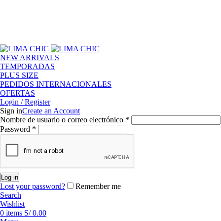
el código
LIMACHIC
por compras desde S/ 200
✦
el código
LIMACHIC
por compras desde S/ 200
✦
NEW ARRIVALS
TEMPORADAS
PLUS SIZE
PEDIDOS INTERNACIONALES
OFERTAS
Login / Register
Sign in
Create an Account
Obligatorio
Nombre de usuario o correo electrónico
*
Obligatorio
Password
*
Log in
Lost your password?
Remember me
Search
Wishlist
0
items
S/
0.00