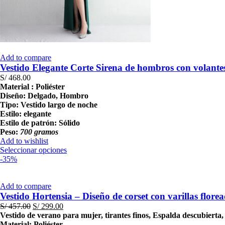
Add to compare
Vestido Elegante Corte Sirena de hombros con volante
S/
468.00
Material : Poliéster
Diseño: Delgado, Hombro
Tipo: Vestido largo de noche
Estilo: elegante
Estilo de patrón: Sólido
Peso:
700 gramos
Add to wishlist
Este
Seleccionar opciones
producto
-35%
tiene
múltiples
variantes.
Add to compare
Las
Vestido Hortensia – Diseño de corset con varillas flore
opciones
El
El
S/
457.00
S/
299.00
se
precio
precio
Vestido de verano para mujer, tirantes finos, Espalda descubierta
pueden
original
actual
Material: Poliéster