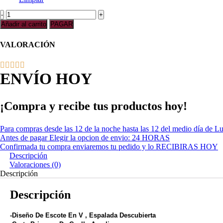
Vestido
de
Añadir al carrito
PAGAR
Novia
Elegante
VALORACIÓN
-
Vestido
Amanda
ENVÍO HOY
cantidad
¡Compra y recibe tus productos hoy!
Para compras desde las 12 de la noche hasta las 12 del medio día de L
Antes de pagar Elegir la opcion de envio: 24 HORAS
Confirmada tu compra enviaremos tu pedido y lo RECIBIRAS HOY
Descripción
Valoraciones (0)
Descripción
Descripción
-Diseño De Escote En V , Espalada Descubierta