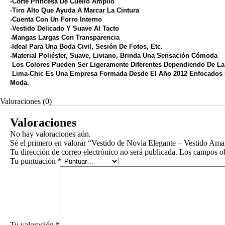
-Corte Princesa De Cuello Amplio
-Tiro Alto Que Ayuda A Marcar La Cintura
-Cuenta Con Un Forro Interno
-Vestido Delicado Y Suave Al Tacto
-Mangas Largas Con Transparencia
-Ideal Para Una Boda Civil, Sesión De Fotos, Etc.
-Material Poliéster, Suave, Liviano, Brinda Una Sensación Cómoda
Los Colores Pueden Ser Ligeramente Diferentes Dependiendo De La 
Lima-Chic Es Una Empresa Formada Desde El Año 2012 Enfocados E
Moda.
Valoraciones (0)
Valoraciones
No hay valoraciones aún.
Sé el primero en valorar “Vestido de Novia Elegante – Vestido Am
Tu dirección de correo electrónico no será publicada.
Los campos ob
Tu puntuación
*
Tu valoración
*