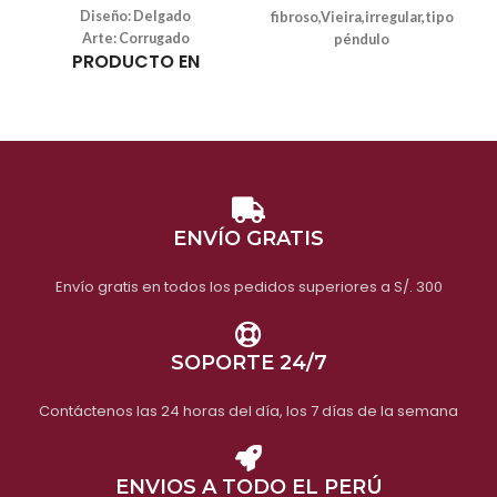
Diseño: Delgado
fibroso,Vieira,irregular,tipo
Arte: Corrugado
péndulo
PRODUCTO EN
Arte: labor de
OFERTA NO APLICA
retazos,impreso
CAMBIOS
Tipo: Vestido de una pieza
Estilo: Estilo europeo y
americano
Video
Peso:
450 gramos
Video
ENVÍO GRATIS
Envío gratis en todos los pedidos superiores a S/. 300
SOPORTE 24/7
Contáctenos las 24 horas del día, los 7 días de la semana
ENVIOS A TODO EL PERÚ