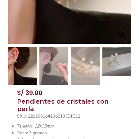
S/
39.00
Pendientes de cristales con
perla
SKU:
2211081641362133DIC12
Tamaño:
22x35mm
Peso: 5 gramos