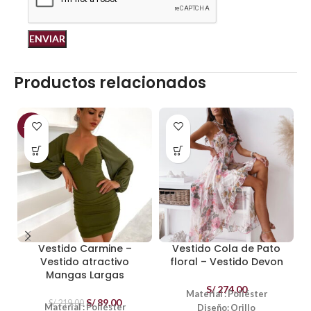
Productos relacionados
-59%
Vestido Carmine –
Vestido Cola de Pato
Vestido atractivo
floral – Vestido Devon
Mangas Largas
S/
274.00
Material : Poliéster
S/
89.00
S/
219.00
Material : Poliéster
Diseño: Orillo