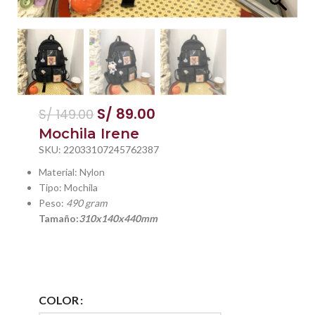
S/
89.00
S/
149.00
Mochila Irene
SKU:
22033107245762387
Material: Nylon
Tipo: Mochila
Peso:
490 gram
Tamaño:
310x140x440mm
COLOR