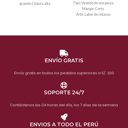
Tipo: Vestido de una pieza
grande,Cintura alta
Manga: Corto
Tipo:Vestido de una pieza
Arte: Labor de retazos
Peso:
300 gramos
PRODUCTO EN
Estilo: Sexy
Estilo de patrón: Sólido
OFERTA, NO APTO
Peso:
400 gramos
PARA CAMBIOS Y
DEVOLUCIONES
Video
Video
Video
ENVÍO GRATIS
Envío gratis en todos los pedidos superiores a S/. 300
SOPORTE 24/7
Contáctenos las 24 horas del día, los 7 días de la semana
ENVIOS A TODO EL PERÚ