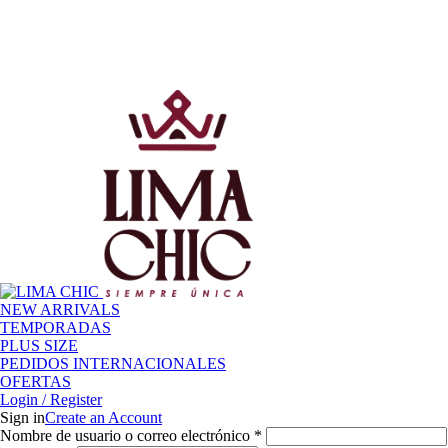
o
LIMACHIC
por compras desde S/ 200
✦
ENVÍO G
o
LIMACHIC
por compras desde S/ 200
✦
ENVÍO G
NEW ARRIVALS
TEMPORADAS
PLUS SIZE
PEDIDOS INTERNACIONALES
OFERTAS
Login / Register
Sign in
Create an Account
Nombre de usuario o correo electrónico
*