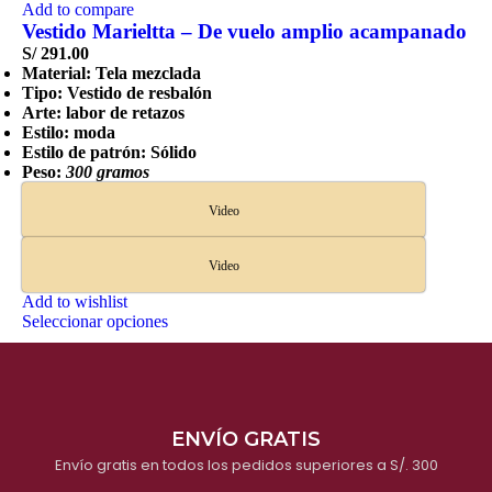
Add to compare
Vestido Marieltta – De vuelo amplio acampanado
S/
291.00
Material: Tela mezclada
Tipo: Vestido de resbalón
Arte: labor de retazos
Estilo: moda
Estilo de patrón: Sólido
Peso:
300 gramos
Video
Video
Add to wishlist
Seleccionar opciones
ENVÍO GRATIS
Envío gratis en todos los pedidos superiores a S/. 300