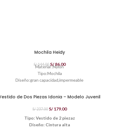
Mochila Heidy
S/
86.00
S/
144.00
Material :Nylon
Tipo:Mochila
Diseño:gran capacidad,impermeable
Estilo de patrón:Dibujos animados
Estilo:Estilo japones
Vestido de Dos Piezas Idonia – Modelo Juvenil
Tipo de cierre:cremallera
Género:Mujer
S/
179.00
S/
237.00
Peso:
460 gramos
Tipo: Vestido de 2 piezaz
Tamaño:320x150x430mm
Diseño: Cintura alta
Arte: labor de retazos