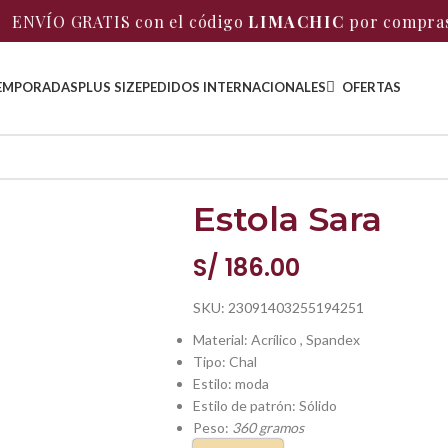
S con el código
LIMACHIC
por compras desde S/ 20
EMPORADAS
PLUS SIZE
PEDIDOS INTERNACIONALES
OFERTAS
Estola Sara
S/
186.00
SKU:
23091403255194251
Material: Acrílico , Spandex
Tipo: Chal
Estilo: moda
Estilo de patrón: Sólido
Peso:
360 gramos