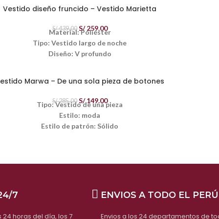
Estilo: moda
Vestido diseño fruncido – Vestido Marietta
Peso:
350 gramos
 OFERTA, NO APLICA PARA CAMBIOS O DEVOLUCIONES
S/
259.00
S/
439.00
Material: Poliéster
Tipo: Vestido largo de noche
Diseño: V profundo
Estilo: elegante
Estilo de patrón: Sólido
estido Marwa – De una sola pieza de botones
Peso:
1000 gramos
S/
149.00
S/
285.00
Tipo: Vestido de una pieza
Video
Estilo: moda
OFERTA, NO APTO PARA CAMBIOS Y DEVOLUCION
Estilo de patrón: Sólido
Peso:
300 gramos
Escote en V
 OFERTA, NO APLICA PARA CAMBIOS O DEVOLUCIONES
Video
24/7
ENVIOS A TODO EL PERÚ
24 horas del día, los 7
Envios a los 24 departamentos de t