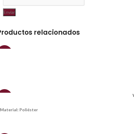
Productos relacionados
-40%
-24%
Material: Poliéster