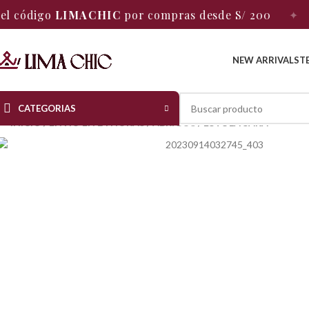
MACHIC
por compras desde S/ 200
✦
ENVÍO GRATI
NEW ARRIVALS
T
CATEGORIAS
INICIO
ENVÍO EN 24 HORAS
ABRIGOS
ESTOLA SARA