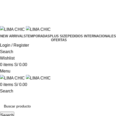
LIMACHIC
por compras desde S/ 200
✦
ENVÍO GR
LIMACHIC
por compras desde S/ 200
✦
ENVÍO GR
NEW ARRIVALS
TEMPORADAS
PLUS SIZE
PEDIDOS INTERNACIONALES
OFERTAS
Login / Register
Search
Wishlist
0
items
S/
0.00
Menu
0
items
S/
0.00
Search
CATEGORIAS
Search