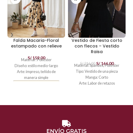
Falda Macaria-Floral
Vestido de Fiesta corto
estampado con relieve
con flecos – Vestido
Raisa
S/
159.00
Material : Poliéster
S/
166.00
S/
216.00
Material: Spandex, Poliéster
Diseño: estilo medio-largo
Tipo: Vestido de una pieza
Arte: impreso, teñido de
Manga: Corto
manera simple
Arte: Labor de retazos
Video
Estilo: Sexy
Estilo de patrón: Sólido
Peso:
400 gramos
Video
Video
ENVÍO GRATIS