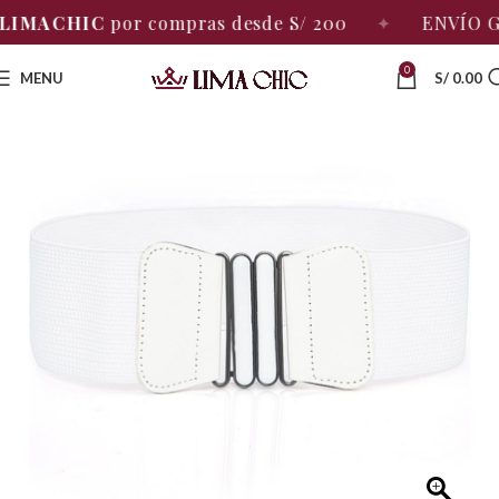
CHIC
por compras desde S/ 200
✦
ENVÍO GRATIS 
0
MENU
S/
0.00