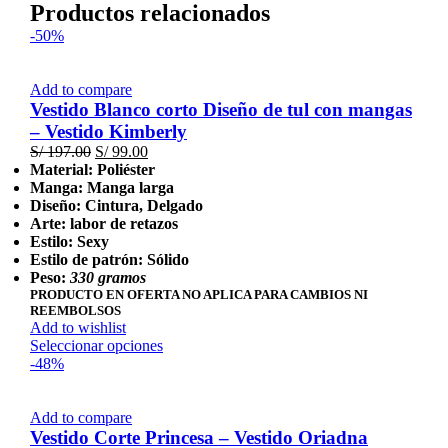
Productos relacionados
-50%
Add to compare
Vestido Blanco corto Diseño de tul con mangas
– Vestido Kimberly
El
El
S/
197.00
S/
99.00
precio
precio
Material: Poliéster
original
actual
Manga: Manga larga
era:
es:
Diseño: Cintura, Delgado
S/ 197.00.
S/ 99.00.
Arte: labor de retazos
Estilo: Sexy
Estilo de patrón: Sólido
Peso:
330 gramos
PRODUCTO EN OFERTA NO APLICA PARA CAMBIOS NI
REEMBOLSOS
Add to wishlist
Este
Seleccionar opciones
producto
-48%
tiene
múltiples
variantes.
Add to compare
Las
Vestido Corte Princesa – Vestido Oriadna