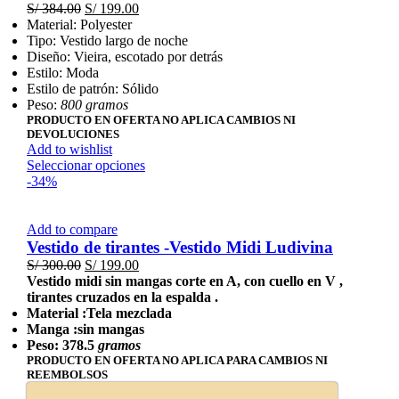
opciones
El
El
S/
384.00
S/
199.00
se
precio
precio
Material: Polyester
pueden
original
actual
Tipo: Vestido largo de noche
elegir
era:
es:
Diseño: Vieira, escotado por detrás
en
S/ 384.00.
S/ 199.00.
Estilo: Moda
la
Estilo de patrón: Sólido
página
Peso:
800 gramos
de
PRODUCTO EN OFERTA NO APLICA CAMBIOS NI
producto
DEVOLUCIONES
Add to wishlist
Este
Seleccionar opciones
producto
-34%
tiene
múltiples
variantes.
Add to compare
Las
Vestido de tirantes -Vestido Midi Ludivina
opciones
El
El
S/
300.00
S/
199.00
se
precio
precio
Vestido midi sin mangas corte en A, con cuello en V ,
pueden
original
actual
tirantes cruzados en la espalda .
elegir
era:
es:
Material :Tela mezclada
en
S/ 300.00.
S/ 199.00.
Manga :sin mangas
la
Peso: 378.5
gramos
página
PRODUCTO EN OFERTA NO APLICA PARA CAMBIOS NI
de
REEMBOLSOS
producto