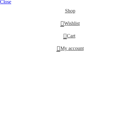
Close
Shop
Wishlist
0
Cart
My account