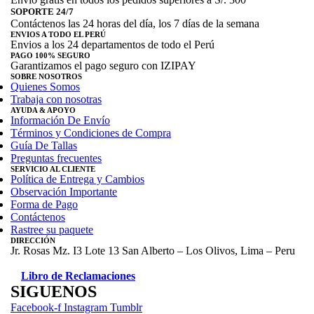
tiene
SOPORTE 24/7
múltiples
Contáctenos las 24 horas del día, los 7 días de la semana
variantes.
ENVIOS A TODO EL PERÚ
Las
Envios a los 24 departamentos de todo el Perú
opciones
PAGO 100% SEGURO
se
Garantizamos el pago seguro con IZIPAY
pueden
SOBRE NOSOTROS
Quienes Somos
elegir
Trabaja con nosotras
en
AYUDA & APOYO
la
Información De Envío
página
Términos y Condiciones de Compra
de
Guía De Tallas
producto
Preguntas frecuentes
SERVICIO AL CLIENTE
Política de Entrega y Cambios
Observación Importante
Forma de Pago
Contáctenos
Rastree su paquete
DIRECCIÓN
Jr. Rosas Mz. I3 Lote 13 San Alberto – Los Olivos, Lima – Peru
Libro de Reclamaciones
SIGUENOS
Facebook-f
Instagram
Tumblr