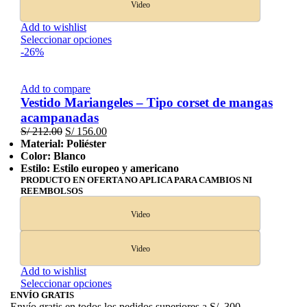
Video
Add to wishlist
Este
Seleccionar opciones
producto
-26%
tiene
múltiples
variantes.
Add to compare
Las
Vestido Mariangeles – Tipo corset de mangas
opciones
acampanadas
se
El
El
S/
212.00
S/
156.00
pueden
precio
precio
Material: Poliéster
elegir
original
actual
Color: Blanco
en
era:
es:
Estilo: Estilo europeo y americano
la
S/ 212.00.
S/ 156.00.
PRODUCTO EN OFERTA NO APLICA PARA CAMBIOS NI
página
REEMBOLSOS
de
producto
Video
Video
Add to wishlist
Este
Seleccionar opciones
producto
ENVÍO GRATIS
Envío gratis en todos los pedidos superiores a S/. 300