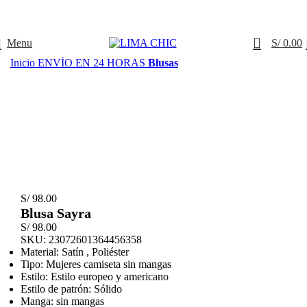
l código
LIMACHIC
por compras desde S/ 200
✦
0
Menu
S/
0.00
Inicio
ENVÍO EN 24 HORAS
Blusas
S/
98.00
Blusa Sayra
S/
98.00
SKU:
23072601364456358
Material: Satín , Poliéster
Tipo: Mujeres camiseta sin mangas
Estilo: Estilo europeo y americano
Estilo de patrón: Sólido
Manga: sin mangas