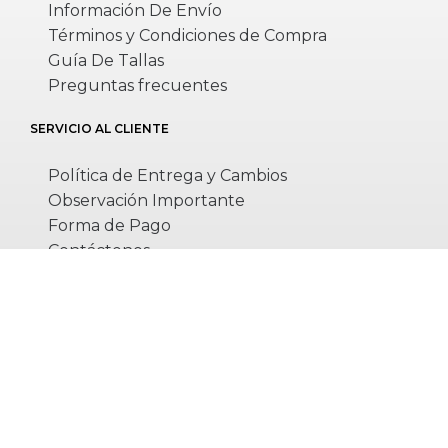
Información De Envío
Términos y Condiciones de Compra
Guía De Tallas
Preguntas frecuentes
SERVICIO AL CLIENTE
Política de Entrega y Cambios
Observación Importante
Forma de Pago
Contáctenos
Rastree su paquete
DIRECCIÓN
Jr. Rosas Mz. I3 Lote 13 San Alberto – Los Olivos,
Lima – Peru