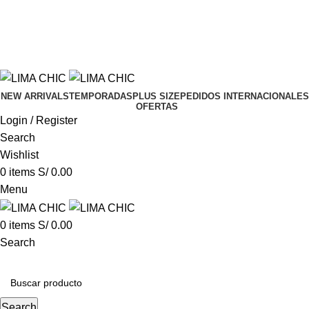
NVÍO GRATIS con el código
LIMACHIC
por compras d
NVÍO GRATIS con el código
LIMACHIC
por compras d
NEW ARRIVALS
TEMPORADAS
PLUS SIZE
PEDIDOS INTERNACIONALES
OFERTAS
Login / Register
Search
Wishlist
0
items
S/
0.00
Menu
0
items
S/
0.00
Search
CATEGORIAS
Search