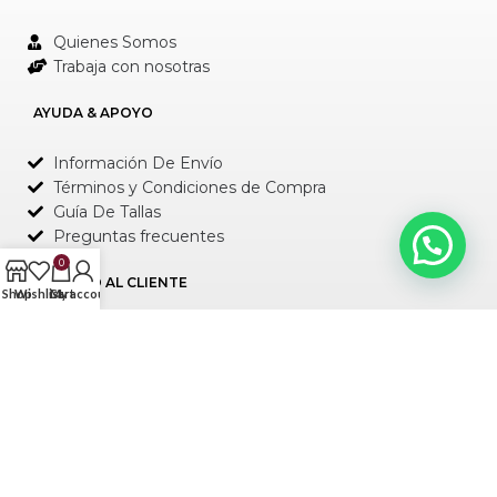
Quienes Somos
Trabaja con nosotras
AYUDA & APOYO
Información De Envío
Términos y Condiciones de Compra
Guía De Tallas
Preguntas frecuentes
0
SERVICIO AL CLIENTE
Shop
Wishlist
Cart
My account
Política de Entrega y Cambios
Observación Importante
Forma de Pago
Contáctenos
Rastree su paquete
DIRECCIÓN