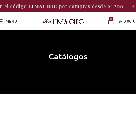
el código
LIMACHIC
por compras desde S/ 200
✦
0
MENU
S/
0.00
Catálogos