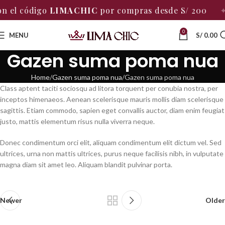
 el código
LIMACHIC
por compras desde S/ 200
✦
0
MENU
S/
0.00
Gazen suma poma nua
Home
Gazen suma poma nua
Gazen suma poma nua
Class aptent taciti sociosqu ad litora torquent per conubia nostra, per
inceptos himenaeos. Aenean scelerisque mauris mollis diam scelerisque
sagittis. Etiam commodo, sapien eget convallis auctor, diam enim feugiat
justo, mattis elementum risus nulla viverra neque.
Donec condimentum orci elit, aliquam condimentum elit dictum vel. Sed
ultrices, urna non mattis ultrices, purus neque facilisis nibh, in vulputate
magna diam sit amet leo. Aliquam blandit pulvinar porta.
Newer
Older