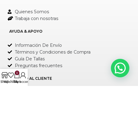
Quienes Somos
Trabaja con nosotras
AYUDA & APOYO
Información De Envío
Términos y Condiciones de Compra
Guía De Tallas
Preguntas frecuentes
0
SERVICIO AL CLIENTE
Shop
Wishlist
Cart
My account
Política de Entrega y Cambios
Observación Importante
Forma de Pago
Contáctenos
Rastree su paquete
DIRECCIÓN